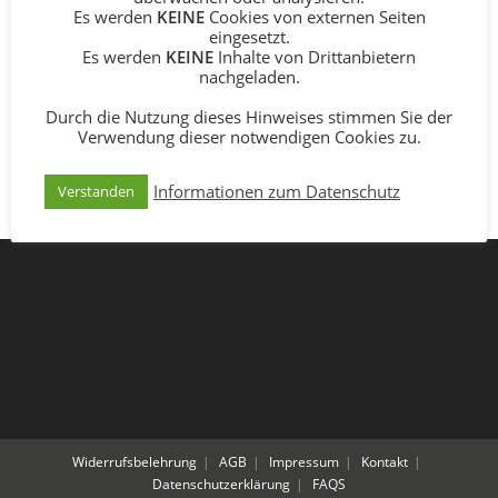
Es werden
KEINE
Cookies von externen Seiten
Mit vielen Kursterminen und Aktionen verabschieden wir
eingesetzt.
uns nach und nach – im Kalender könnt ihr gerne blättern
Es werden
KEINE
Inhalte von Drittanbietern
und seid auf dem Laufenden.
nachgeladen.
Durch die Nutzung dieses Hinweises stimmen Sie der
[tribe_events]
Verwendung dieser notwendigen Cookies zu.
Informationen zum Datenschutz
Verstanden
Widerrufsbelehrung
AGB
Impressum
Kontakt
Datenschutzerklärung
FAQS