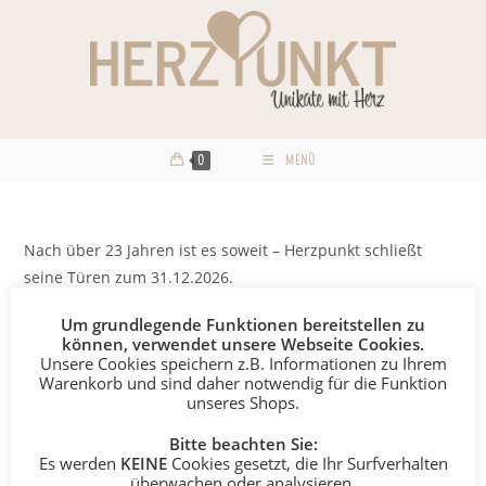
Zum
Inhalt
springen
0
MENÜ
Nach über 23 Jahren ist es soweit – Herzpunkt schließt
seine Türen zum 31.12.2026.
Um grundlegende Funktionen bereitstellen zu
Ich möchte mich an dieser Stelle bei all meinen treuen,
können, verwendet unsere Webseite Cookies.
lieben, langjährigen und den Besten Kundinnen & Kunden
Unsere Cookies speichern z.B. Informationen zu Ihrem
bedanken!
Warenkorb und sind daher notwendig für die Funktion
unseres Shops.
Ich freue mich noch auf viele Gespräche und Begegnungen
Bitte beachten Sie:
bis zum Ende des Jahres 2026.
Es werden
KEINE
Cookies gesetzt, die Ihr Surfverhalten
überwachen oder analysieren.