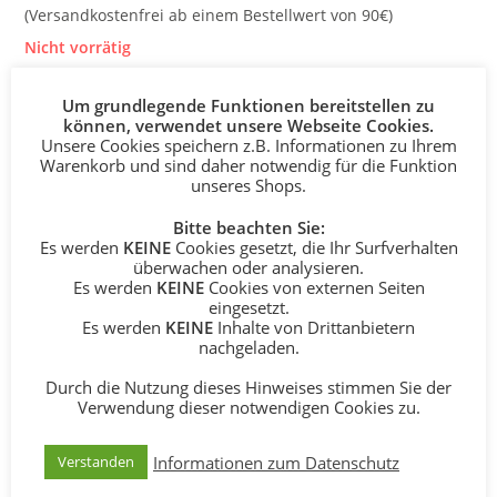
(Versandkostenfrei ab einem Bestellwert von 90€)
Nicht vorrätig
Um grundlegende Funktionen bereitstellen zu
Kategorie:
Lieblingsmenschkissen
können, verwendet unsere Webseite Cookies.
Unsere Cookies speichern z.B. Informationen zu Ihrem
Warenkorb und sind daher notwendig für die Funktion
unseres Shops.
Bitte beachten Sie:
BESCHREIBUNG
Es werden
KEINE
Cookies gesetzt, die Ihr Surfverhalten
überwachen oder analysieren.
Es werden
KEINE
Cookies von externen Seiten
Beschreibung
eingesetzt.
Es werden
KEINE
Inhalte von Drittanbietern
nachgeladen.
Dieses Lieblingsmenschkissen ist eine
schönes Geschenk für alle deine
Durch die Nutzung dieses Hinweises stimmen Sie der
Verwendung dieser notwendigen Cookies zu.
Lieblingsmenschen!
Informationen zum Datenschutz
Verstanden
Mit diesem kuscheligen Lieblingsmenschkissen bringst du