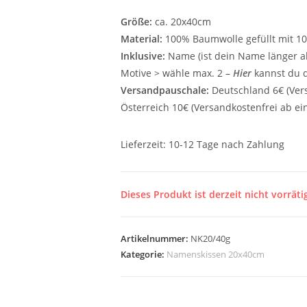
Größe:
ca. 20x40cm
Material:
100% Baumwolle gefüllt mit 100
Inklusive:
Name (ist dein Name länger al
Motive > wähle max. 2 –
Hier
kannst du 
Versandpauschale:
Deutschland 6€ (Vers
Österreich 10€ (Versandkostenfrei ab ei
Lieferzeit:
10-12 Tage nach Zahlung
Dieses Produkt ist derzeit nicht vorräti
Artikelnummer:
NK20/40g
Kategorie:
Namenskissen 20x40cm