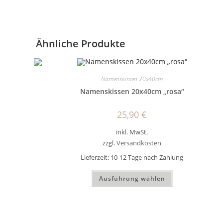
Ähnliche Produkte
Namenskissen 20x40cm
Namenskissen 20x40cm „rosa“
25,90
€
inkl. MwSt.
zzgl.
Versandkosten
Lieferzeit:
10-12 Tage nach Zahlung
Dieses
Ausführung wählen
Produkt
weist
mehrere
Varianten
auf.
Die
Optionen