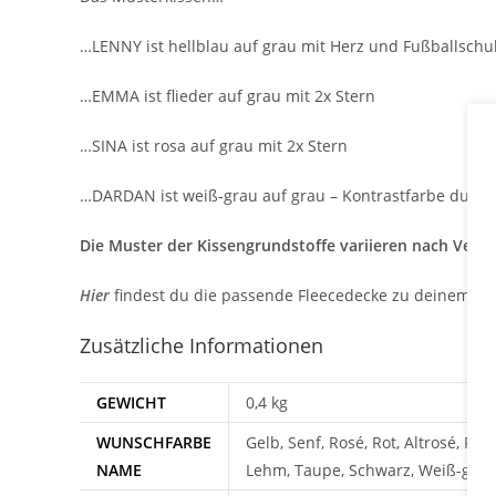
…LENNY ist hellblau auf grau mit Herz und Fußballschu
…EMMA ist flieder auf grau mit 2x Stern
…SINA ist rosa auf grau mit 2x Stern
…DARDAN ist weiß-grau auf grau – Kontrastfarbe dunke
Die Muster der Kissengrundstoffe variieren nach Verfü
Hier
findest du die passende Fleecedecke zu deinem Ki
Zusätzliche Informationen
GEWICHT
0,4 kg
WUNSCHFARBE
Gelb, Senf, Rosé, Rot, Altrosé, Ro
NAME
Lehm, Taupe, Schwarz, Weiß-grau