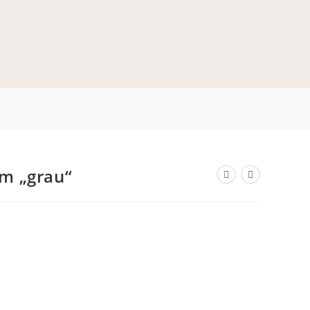
ITE-
E
m „grau“
HALTEN