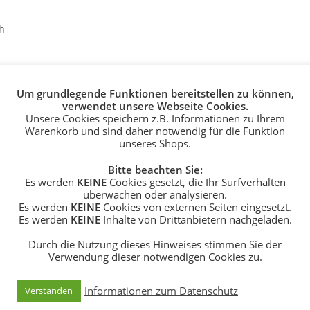
h
Um grundlegende Funktionen bereitstellen zu können,
verwendet unsere Webseite Cookies.
Unsere Cookies speichern z.B. Informationen zu Ihrem
lblau mit Hund und Stern
Warenkorb und sind daher notwendig für die Funktion
unseres Shops.
gbarkeit (Pünktchen/Punkte, Sternchen/Sterne) und sind nicht fre
Bitte beachten Sie:
Es werden
KEINE
Cookies gesetzt, die Ihr Surfverhalten
ssen.
überwachen oder analysieren.
Es werden
KEINE
Cookies von externen Seiten eingesetzt.
Es werden
KEINE
Inhalte von Drittanbietern nachgeladen.
Durch die Nutzung dieses Hinweises stimmen Sie der
Verwendung dieser notwendigen Cookies zu.
sa, Pink, Flieder, Dunkellila, Dunkelblau, Royalblau, Jeansblau, Hell
Informationen zum Datenschutz
Verstanden
, Weiß-schwarz