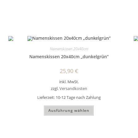
Namenskissen 20x40cm
Namenskissen 20x40cm „dunkelgrün“
25,90
€
inkl. MwSt.
zzgl.
Versandkosten
Lieferzeit:
10-12 Tage nach Zahlung
Dieses
Ausführung wählen
Produkt
weist
mehrere
Varianten
auf.
Die
Optionen