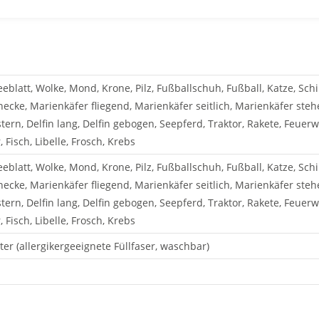
Farbton, zweifarbig – 1 Buchstabe in passender Kontrastfarbe
eeblatt, Wolke, Mond, Krone, Pilz, Fußballschuh, Fußball, Katze, Sch
ecke, Marienkäfer fliegend, Marienkäfer seitlich, Marienkäfer stehen
stern, Delfin lang, Delfin gebogen, Seepferd, Traktor, Rakete, Feue
Fisch, Libelle, Frosch, Krebs
eeblatt, Wolke, Mond, Krone, Pilz, Fußballschuh, Fußball, Katze, Sch
ecke, Marienkäfer fliegend, Marienkäfer seitlich, Marienkäfer stehen
stern, Delfin lang, Delfin gebogen, Seepferd, Traktor, Rakete, Feue
Fisch, Libelle, Frosch, Krebs
r (allergikergeeignete Füllfaser, waschbar)