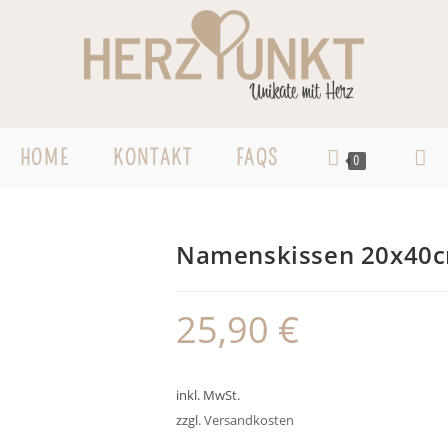
HOME
KONTAKT
FAQS
WEBS
0
SUCH
Namenskissen 20x40c
UMSC
25,90
€
inkl. MwSt.
zzgl.
Versandkosten