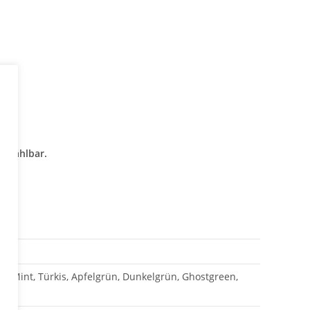
i wählbar.
blau, Mint, Türkis, Apfelgrün, Dunkelgrün, Ghostgreen,