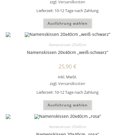
zzgl.
Versandkosten
Lieferzeit:
10-12 Tage nach Zahlung
Dieses
Ausführung wählen
Produkt
weist
mehrere
Varianten
auf.
Namenskissen 20x40cm
Die
Optionen
Namenskissen 20x40cm „weiß-schwarz“
können
auf
der
25,90
€
Produktseite
gewählt
werden
inkl. MwSt.
zzgl.
Versandkosten
Lieferzeit:
10-12 Tage nach Zahlung
Dieses
Ausführung wählen
Produkt
weist
mehrere
Varianten
auf.
Namenskissen 20x40cm
Die
Optionen
Namenskissen 20x40cm „rosa“