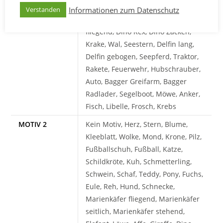
seitlich, Marienkäfer stehend,
Informationen zum Datenschutz
Verstanden
Elefant, Löwe, Affe, Giraffe, Dino
fliegend, Dino Rex, Dino Zacken,
Krake, Wal, Seestern, Delfin lang,
Delfin gebogen, Seepferd, Traktor,
Rakete, Feuerwehr, Hubschrauber,
Auto, Bagger Greifarm, Bagger
Radlader, Segelboot, Möwe, Anker,
Fisch, Libelle, Frosch, Krebs
MOTIV 2
Kein Motiv, Herz, Stern, Blume,
Kleeblatt, Wolke, Mond, Krone, Pilz,
Fußballschuh, Fußball, Katze,
Schildkröte, Kuh, Schmetterling,
Schwein, Schaf, Teddy, Pony, Fuchs,
Eule, Reh, Hund, Schnecke,
Marienkäfer fliegend, Marienkäfer
seitlich, Marienkäfer stehend,