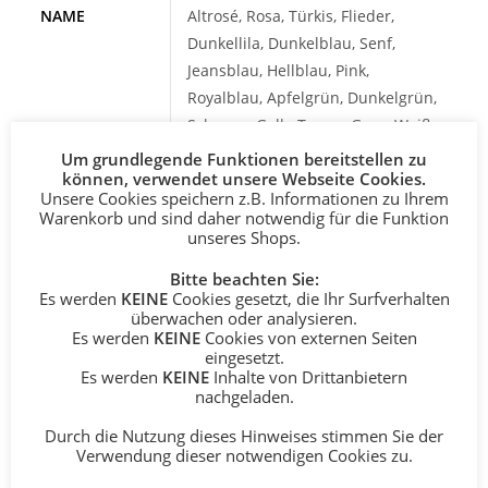
NAME
Altrosé, Rosa, Türkis, Flieder,
Dunkellila, Dunkelblau, Senf,
Jeansblau, Hellblau, Pink,
Royalblau, Apfelgrün, Dunkelgrün,
Schwarz, Gelb, Taupe, Grau, Weiß-
schwarz, Weiß-grau
Um grundlegende Funktionen bereitstellen zu
können, verwendet unsere Webseite Cookies.
NAME
einfarbig – Buchstaben in einem
Unsere Cookies speichern z.B. Informationen zu Ihrem
Warenkorb und sind daher notwendig für die Funktion
EINFARBIG
Farbton, zweifarbig – 1 Buchstabe
unseres Shops.
ODER
in passender Kontrastfarbe
ZWEIFARBIG
Bitte beachten Sie:
Es werden
KEINE
Cookies gesetzt, die Ihr Surfverhalten
MOTIV 1
Kein Motiv, Herz, Stern, Blume,
überwachen oder analysieren.
Es werden
KEINE
Cookies von externen Seiten
Kleeblatt, Wolke, Mond, Krone, Pilz,
eingesetzt.
Fußballschuh, Fußball, Katze,
Es werden
KEINE
Inhalte von Drittanbietern
Schildkröte, Kuh, Schmetterling,
nachgeladen.
Schwein, Schaf, Teddy, Pony, Fuchs,
Durch die Nutzung dieses Hinweises stimmen Sie der
Eule, Reh, Hund, Schnecke,
Verwendung dieser notwendigen Cookies zu.
Marienkäfer fliegend, Marienkäfer