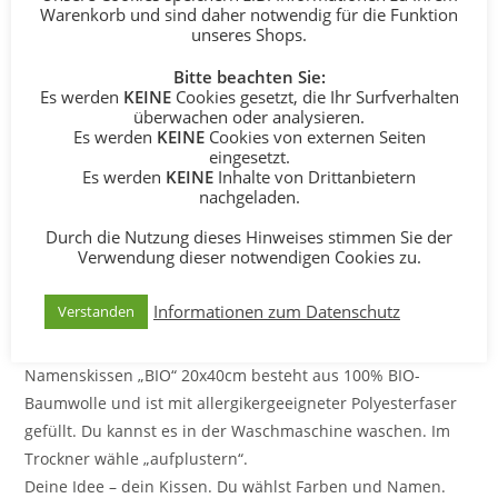
Warenkorb und sind daher notwendig für die Funktion
BESCHREIBUNG
unseres Shops.
ZUSÄTZLICHE INFORMATIONEN
Bitte beachten Sie:
Es werden
KEINE
Cookies gesetzt, die Ihr Surfverhalten
überwachen oder analysieren.
PRODUKTSICHERHEIT
Es werden
KEINE
Cookies von externen Seiten
eingesetzt.
Beschreibung
Es werden
KEINE
Inhalte von Drittanbietern
nachgeladen.
Namenskissen „BIO“ 20x40cm – Das
Durch die Nutzung dieses Hinweises stimmen Sie der
Verwendung dieser notwendigen Cookies zu.
individuelle Geschenk aus BIO-
Baumwolle zur Geburt, Taufe,
Informationen zum Datenschutz
Verstanden
Kommunion und einfach so…
Namenskissen „BIO“ 20x40cm besteht aus 100% BIO-
Baumwolle und ist mit allergikergeeigneter Polyesterfaser
gefüllt. Du kannst es in der Waschmaschine waschen. Im
Trockner wähle „aufplustern“.
Deine Idee – dein Kissen. Du wählst Farben und Namen.