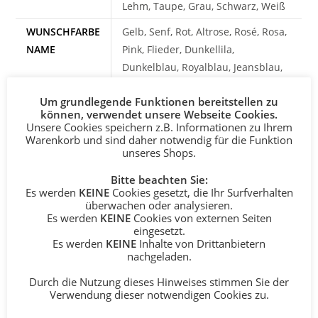
Lehm, Taupe, Grau, Schwarz, Weiß
WUNSCHFARBE
Gelb, Senf, Rot, Altrose, Rosé, Rosa,
NAME
Pink, Flieder, Dunkellila,
Dunkelblau, Royalblau, Jeansblau,
Hellblau, Mint, Ghostgreen, Türkis,
Um grundlegende Funktionen bereitstellen zu
Apfelgrün, Dunkelgrün, Braun,
können, verwendet unsere Webseite Cookies.
Lehm, Taupe, Grau, Schwarz, Weiß
Unsere Cookies speichern z.B. Informationen zu Ihrem
Warenkorb und sind daher notwendig für die Funktion
NAME
einfarbig – Buchstaben in einem
unseres Shops.
EINFARBIG
Farbton, zweifarbig – 1 Buchstabe
Bitte beachten Sie:
ODER
in passender Kontrastfarbe
Es werden
KEINE
Cookies gesetzt, die Ihr Surfverhalten
ZWEIFARBIG
überwachen oder analysieren.
Es werden
KEINE
Cookies von externen Seiten
SCHREIBWEISE
gerade, versetzt, künstlerische
eingesetzt.
NAME
Freigabe – gerne entscheiden wir
Es werden
KEINE
Inhalte von Drittanbietern
nachgeladen.
für Dich und wählen die
harmonischere Variante für Deinen
Durch die Nutzung dieses Hinweises stimmen Sie der
Verwendung dieser notwendigen Cookies zu.
Wunschnamen