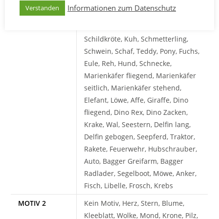
MOTIV 1
Kein Motiv, Herz, Stern, Blume,
Informationen zum Datenschutz
Verstanden
Kleeblatt, Wolke, Mond, Krone, Pilz,
Fußballschuh, Fußball, Katze,
Schildkröte, Kuh, Schmetterling,
Schwein, Schaf, Teddy, Pony, Fuchs,
Eule, Reh, Hund, Schnecke,
Marienkäfer fliegend, Marienkäfer
seitlich, Marienkäfer stehend,
Elefant, Löwe, Affe, Giraffe, Dino
fliegend, Dino Rex, Dino Zacken,
Krake, Wal, Seestern, Delfin lang,
Delfin gebogen, Seepferd, Traktor,
Rakete, Feuerwehr, Hubschrauber,
Auto, Bagger Greifarm, Bagger
Radlader, Segelboot, Möwe, Anker,
Fisch, Libelle, Frosch, Krebs
MOTIV 2
Kein Motiv, Herz, Stern, Blume,
Kleeblatt, Wolke, Mond, Krone, Pilz,