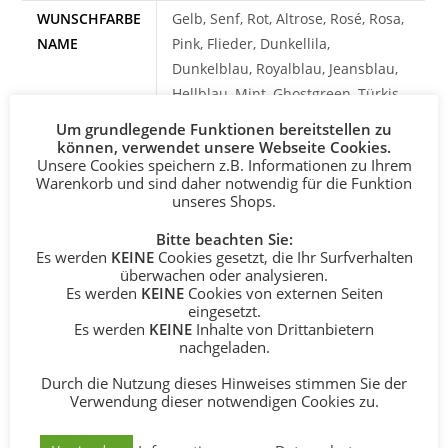
WUNSCHFARBE
Gelb, Senf, Rot, Altrose, Rosé, Rosa,
NAME
Pink, Flieder, Dunkellila,
Dunkelblau, Royalblau, Jeansblau,
Hellblau, Mint, Ghostgreen, Türkis,
Apfelgrün, Dunkelgrün, Braun,
Um grundlegende Funktionen bereitstellen zu
Lehm, Taupe, Grau, Schwarz, Weiß
können, verwendet unsere Webseite Cookies.
Unsere Cookies speichern z.B. Informationen zu Ihrem
NAME
einfarbig – Buchstaben in einem
Warenkorb und sind daher notwendig für die Funktion
unseres Shops.
EINFARBIG
Farbton, zweifarbig – 1 Buchstabe
ODER
in passender Kontrastfarbe
Bitte beachten Sie:
ZWEIFARBIG
Es werden
KEINE
Cookies gesetzt, die Ihr Surfverhalten
überwachen oder analysieren.
SCHREIBWEISE
gerade, versetzt, künstlerische
Es werden
KEINE
Cookies von externen Seiten
eingesetzt.
NAME
Freigabe – gerne entscheiden wir
Es werden
KEINE
Inhalte von Drittanbietern
für Dich und wählen die
nachgeladen.
harmonischere Variante für Deinen
Durch die Nutzung dieses Hinweises stimmen Sie der
Wunschnamen
Verwendung dieser notwendigen Cookies zu.
MOTIV 1
Kein Motiv, Herz, Stern, Blume,